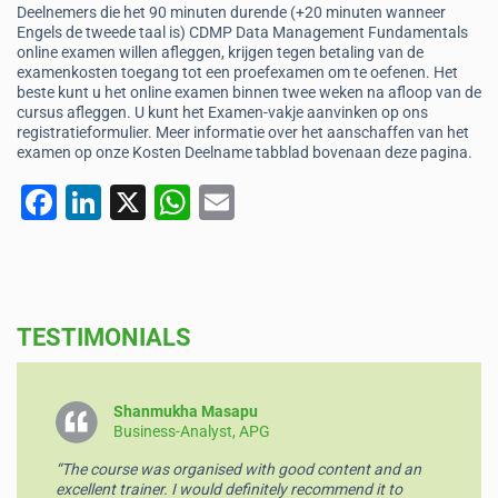
Deelnemers die het 90 minuten durende (+20 minuten wanneer
Engels de tweede taal is) CDMP Data Management Fundamentals
online examen willen afleggen, krijgen tegen betaling van de
examenkosten toegang tot een proefexamen om te oefenen. Het
beste kunt u het online examen binnen twee weken na afloop van de
cursus afleggen. U kunt het Examen-vakje aanvinken op ons
registratieformulier. Meer informatie over het aanschaffen van het
examen op onze Kosten Deelname tabblad bovenaan deze pagina.
F
Li
X
W
E
a
n
h
m
c
k
at
ai
e
e
s
l
TESTIMONIALS
b
dI
A
o
n
p
o
p
Shanmukha Masapu
Business-Analyst, APG
k
“The course was organised with good content and an
excellent trainer. I would definitely recommend it to