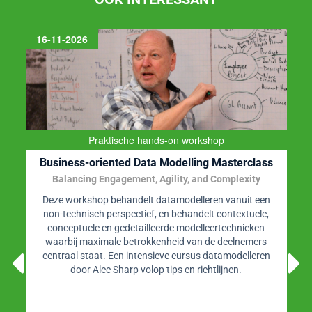
02-11-2026
Praktische workshop.
Agile Datawarehouse Design & Dimensional Data
Modeling
Collaborative BI Requirements Analysis & Dimensional
Modeling Course
Training dimensioneel datamodelleren door
datawarehouse autoriteit Lawrence Corr waarin de
nieuwste technieken worden behandeld voor het
vergaren van BI-requirements en het ontwerpen van
effectieve datawarehouse- en BI-systemen. De cursus
volgt de BEAM methode (Business Event Analysis &
Modeling).