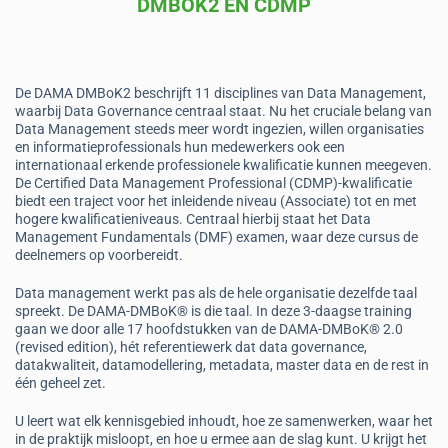
DMBOK2 EN CDMP
De DAMA DMBoK2 beschrijft 11 disciplines van Data Management,
waarbij Data Governance centraal staat. Nu het cruciale belang van
Data Management steeds meer wordt ingezien, willen organisaties
en informatieprofessionals hun medewerkers ook een
internationaal erkende professionele kwalificatie kunnen meegeven.
De Certified Data Management Professional (CDMP)-kwalificatie
biedt een traject voor het inleidende niveau (Associate) tot en met
hogere kwalificatieniveaus. Centraal hierbij staat het Data
Management Fundamentals (DMF) examen, waar deze cursus de
deelnemers op voorbereidt.
Data management werkt pas als de hele organisatie dezelfde taal
spreekt. De DAMA-DMBoK® is die taal. In deze 3-daagse training
gaan we door alle 17 hoofdstukken van de DAMA-DMBoK® 2.0
(revised edition), hét referentiewerk dat data governance,
datakwaliteit, datamodellering, metadata, master data en de rest in
één geheel zet.
U leert wat elk kennisgebied inhoudt, hoe ze samenwerken, waar het
in de praktijk misloopt, en hoe u ermee aan de slag kunt. U krijgt het