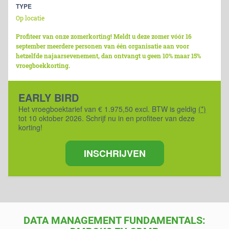
TYPE
Op locatie
Profiteer van onze zomerkorting! Meldt u deze zomer vóór 16
september meerdere personen van één organisatie aan voor
hetzelfde najaarsevenement, dan ontvangt u geen 10% maar 15%
vroegboekkorting.
EARLY BIRD
Het vroegboektarief van € 1.975,50 excl. BTW is geldig
(*)
tot 10 oktober 2026. Schrijf nu in en profiteer van deze
korting!
INSCHRIJVEN
DATA MANAGEMENT FUNDAMENTALS: