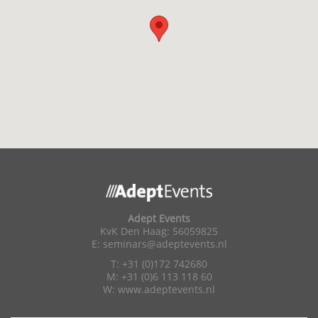
Adept Events
KvK Den Haag: 56059825
E:
seminars@adeptevents.nl
T: +31 (0)172 742680
M: +31 (0)6 113 118 60
W:
www.adeptevents.nl