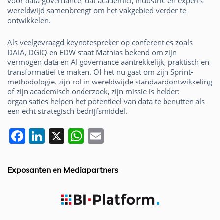
voor data governance, dat academici, industrie en experts
wereldwijd samenbrengt om het vakgebied verder te
ontwikkelen.
Als veelgevraagd keynote­spreker op conferenties zoals
DAIA, DGIQ en EDW staat Mathias bekend om zijn
vermogen data en AI governance aantrekkelijk, praktisch en
transformatief te maken. Of het nu gaat om zijn Sprint-
methodologie, zijn rol in wereldwijde standaardontwikkeling
of zijn academisch onderzoek, zijn missie is helder:
organisaties helpen het potentieel van data te benutten als
een écht strategisch bedrijfsmiddel.
F
Li
X
W
E
a
n
h
m
c
k
at
ai
Exposanten en Mediapartners
e
e
s
l
b
dI
A
o
n
p