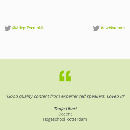
o
p
k
@AdeptEventsNL
#dwbisummit
“Good quality content from experienced speakers. Loved it!”
Tanja Ubert
Docent
Hogeschool Rotterdam