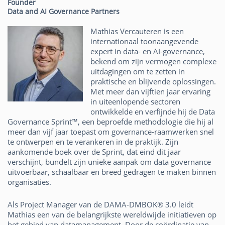
Founder
Data and AI Governance Partners
Mathias Vercauteren is een
internationaal toonaangevende
expert in data- en AI-governance,
bekend om zijn vermogen complexe
uitdagingen om te zetten in
praktische en blijvende oplossingen.
Met meer dan vijftien jaar ervaring
in uiteenlopende sectoren
ontwikkelde en verfijnde hij de Data
Governance Sprint™, een beproefde methodologie die hij al
meer dan vijf jaar toepast om governance-raamwerken snel
te ontwerpen en te verankeren in de praktijk. Zijn
aankomende boek over de Sprint, dat eind dit jaar
verschijnt, bundelt zijn unieke aanpak om data governance
uitvoerbaar, schaalbaar en breed gedragen te maken binnen
organisaties.
Als Project Manager van de DAMA-DMBOK® 3.0 leidt
Mathias een van de belangrijkste wereldwijde initiatieven op
het gebied van datamanagement. Door de coördinatie van