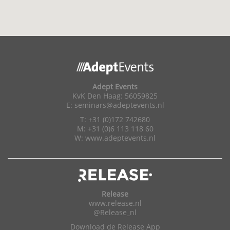
Adept Events
KvK Den Haag: 56059825
E:
seminars@adeptevents.nl
T: +31 (0)172 742680
M: +31 (0)6 113 118 60
W:
www.adeptevents.nl
Release
www.release.nl
@Release_nl
Download de Release App