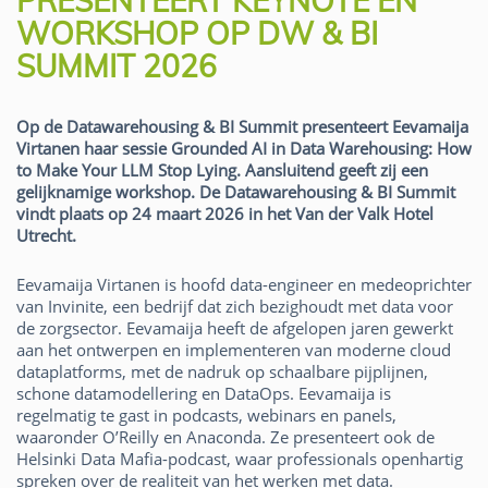
PRESENTEERT KEYNOTE EN
WORKSHOP OP DW & BI
SUMMIT 2026
Op de Datawarehousing & BI Summit presenteert Eevamaija
Virtanen haar sessie Grounded AI in Data Warehousing: How
to Make Your LLM Stop Lying. Aansluitend geeft zij een
gelijknamige workshop. De Datawarehousing & BI Summit
vindt plaats op 24 maart 2026 in het Van der Valk Hotel
Utrecht.
Eevamaija Virtanen is hoofd data-engineer en medeoprichter
van Invinite, een bedrijf dat zich bezighoudt met data voor
de zorgsector. Eevamaija heeft de afgelopen jaren gewerkt
aan het ontwerpen en implementeren van moderne cloud
dataplatforms, met de nadruk op schaalbare pijplijnen,
schone datamodellering en DataOps. Eevamaija is
regelmatig te gast in podcasts, webinars en panels,
waaronder O’Reilly en Anaconda. Ze presenteert ook de
Helsinki Data Mafia-podcast, waar professionals openhartig
spreken over de realiteit van het werken met data.