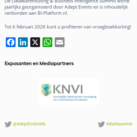
De Datawarehousing & Business Intelligence Summit wordt
jaarlijks georganiseerd door Adept Events en is inhoudelijk
verbonden aan BI-Platform.nl.
Tot 6 februari 2026 kunt u profiteren van vroegboekkorting!
F
Li
X
W
E
a
n
h
m
c
k
at
ai
Exposanten en Mediapartners
e
e
s
l
b
dI
A
o
n
p
o
p
k
@AdeptEventsNL
#dwbisummit