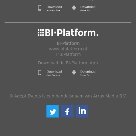
BI-Platform
www.biplatform.nl
@BIPlatform
Download de BI-Platform App
© Adept Events is een handelsnaam van Array Media B.V.