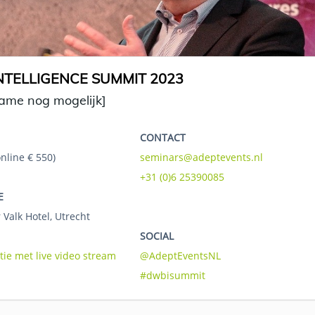
TELLIGENCE SUMMIT 2023
name nog mogelijk]
CONTACT
online € 550)
seminars@adeptevents.nl
+31 (0)6 25390085
E
 Valk Hotel, Utrecht
SOCIAL
tie met live video stream
@AdeptEventsNL
#dwbisummit