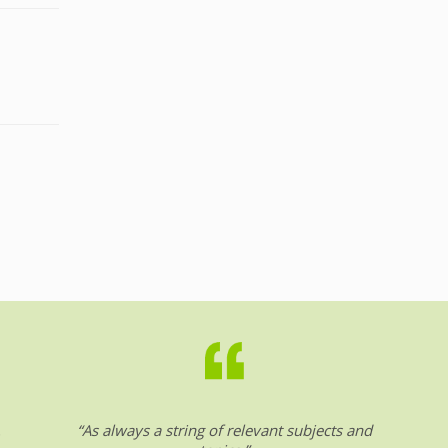
.
“As always a string of relevant subjects and