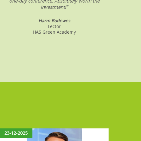
one-day conference. Absolutely worth the
date o
investment!”
Harm Bodewes
Lector
HAS Green Academy
23-12-2025
15-12