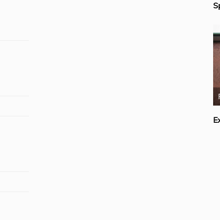
S
Rick van der Lans
E