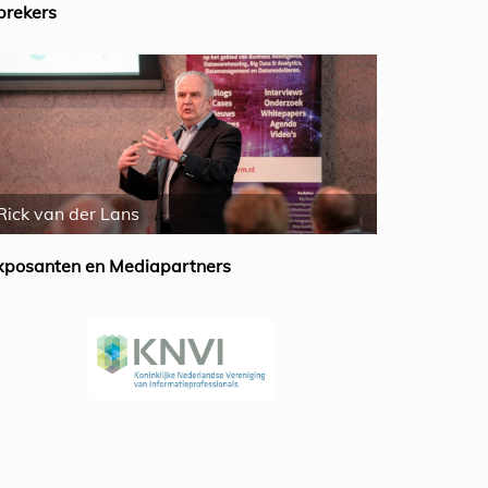
prekers
Nigel Turner
Mike Fergus
xposanten en Mediapartners