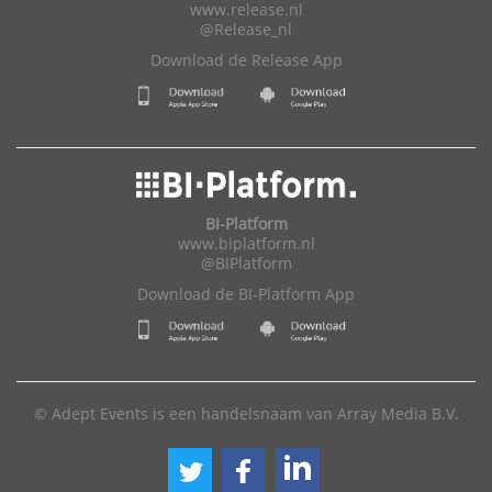
www.release.nl
@Release_nl
Download de Release App
BI-Platform
www.biplatform.nl
@BIPlatform
Download de BI-Platform App
© Adept Events is een handelsnaam van Array Media B.V.