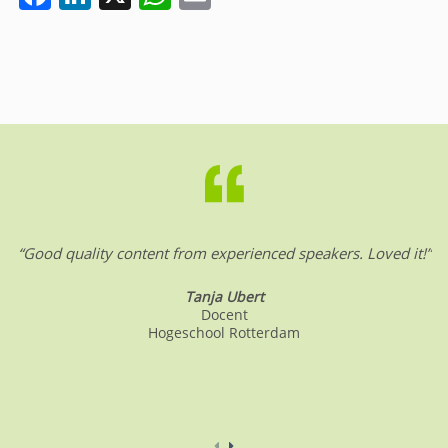
a
n
h
m
c
k
at
ai
e
e
s
l
b
dI
A
o
n
p
o
p
k
“Good quality content from experienced speakers. Loved it!”
Tanja Ubert
Docent
Hogeschool Rotterdam