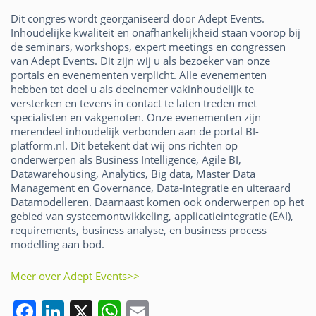
Dit congres wordt georganiseerd door Adept Events.
Inhoudelijke kwaliteit en onafhankelijkheid staan voorop bij
de seminars, workshops, expert meetings en congressen
van Adept Events. Dit zijn wij u als bezoeker van onze
portals en evenementen verplicht. Alle evenementen
hebben tot doel u als deelnemer vakinhoudelijk te
versterken en tevens in contact te laten treden met
specialisten en vakgenoten. Onze evenementen zijn
merendeel inhoudelijk verbonden aan de portal BI-
platform.nl. Dit betekent dat wij ons richten op
onderwerpen als Business Intelligence, Agile BI,
Datawarehousing, Analytics, Big data, Master Data
Management en Governance, Data-integratie en uiteraard
Datamodelleren. Daarnaast komen ook onderwerpen op het
gebied van systeemontwikkeling, applicatieintegratie (EAI),
requirements, business analyse, en business process
modelling aan bod.
Meer over Adept Events>>
F
Li
X
W
E