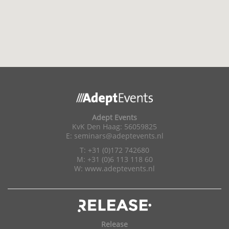
Adept Events
KvK Den Haag: 56059825
E:
seminars@adeptevents.nl
T: +31 (0)172 742680
M: +31 (0)6 113 118 60
W:
www.adeptevents.nl
Release