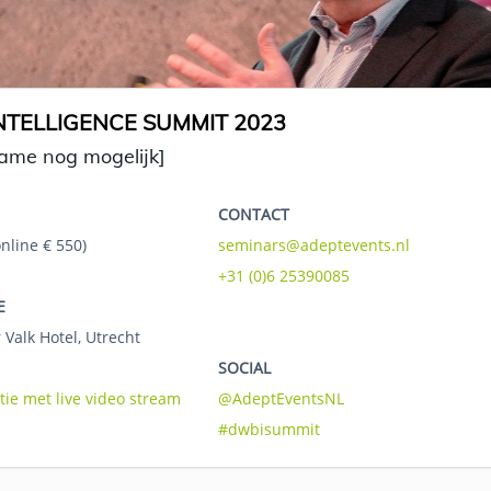
TELLIGENCE SUMMIT 2023
name nog mogelijk]
CONTACT
online € 550)
seminars@adeptevents.nl
+31 (0)6 25390085
E
 Valk Hotel, Utrecht
SOCIAL
tie met live video stream
@AdeptEventsNL
#dwbisummit