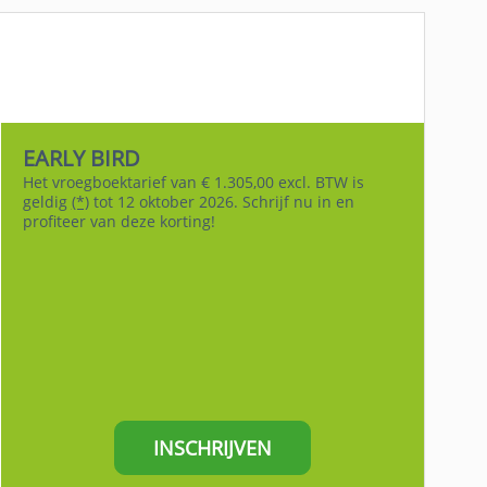
EARLY BIRD
Het vroegboektarief van € 1.305,00 excl. BTW is
geldig
(*)
tot 12 oktober 2026. Schrijf nu in en
profiteer van deze korting!
INSCHRIJVEN